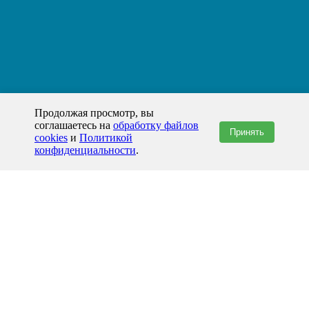
Продолжая просмотр, вы
соглашаетесь на
обработку файлов
Принять
cookies
и
Политикой
конфиденциальности
.
+7(800)444-79-35
звонок по России бесплатный
+7 (812) 565-17-28
ООО "ЖБИ и Архитектура" © 2008-2026
Андижан и Андижанская область
info@prom-gbi.ru
andizhan.prom-gbi.ru