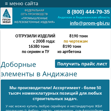
≡
меню сайта
8 (800) 444-79-35
Андижан и Андижанская область
info@prom-gbi.ru
ОТГРУЗИЛИ ИЗДЕЛИЙ
16382
тонн
с 2008 года:
по чертежам
32764
тонн
16382
тонн
по сериям и ТУ
из артбетона
Доборные
Получить прайс лист
элементы в Андижане
Мы производители! Ассортимент - более 50
тысяч номенклатурных позиций для любых
cтроительных задач.
У нас можно купить любую серийную и нестандартную ЖБИ
продукцию (с фибро-, стекло-, керамзитом, сульфатостойким