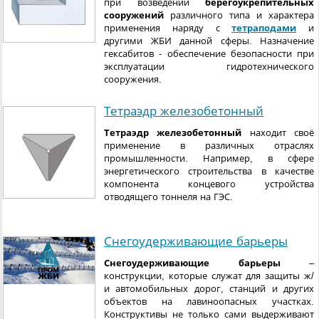
при возведении
берегоукрепительных
сооружений
различного типа и характера
применения наряду с
тетраподами
и
другими ЖБИ данной сферы. Назначение
гексабитов - обеспечение безопасности при
эксплуатации гидротехнического
сооружения.
Тетраэдр железобетонный
Тетраэдр железобетонный
находит своё
применение в различных отраслях
промышленности. Например, в сфере
энергетического строительства в качестве
компонента концевого устройства
отводящего тоннеля на ГЭС.
Снегоудерживающие барьеры
Снегоудерживающие барьеры
–
конструкции, которые служат для защиты ж/
и автомобильных дорог, станций и других
объектов на лавиноопасных участках.
Конструктивы не только сами выдерживают