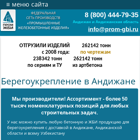
≡
меню сайта
8 (800) 444-79-35
Андижан и Андижанская область
info@prom-gbi.ru
ОТГРУЗИЛИ ИЗДЕЛИЙ
524286
тонн
с 2008 года:
по чертежам
238342
тонн
512303
тонн
по сериям и ТУ
из артбетона
Берегоукрепление в Андижане
Мы производители! Ассортимент - более 50
тысяч номенклатурных позиций для любых
cтроительных задач.
У нас можно купить любую бетонную и ЖБИ продукцию для
берегоукрепления с доставкой в Андижанe, Андижанской
области и всему Узбекистану