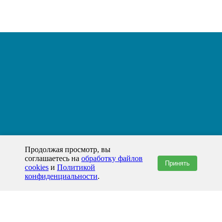
Продолжая просмотр, вы
соглашаетесь на
обработку файлов
Принять
cookies
и
Политикой
конфиденциальности
.
+7(800)444-79-35
звонок по России бесплатный