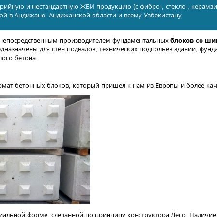
рийную и нестандартную ЖБИ продукцию (с фибро-, стекло-, керамз
кой в Андижанe, Андижанской области и всему Узбекистану
 непосредственным производителем фундаментальных
блоков со ш
едназначены для стен подвалов, технических подпольев зданий, фунд
лого бетона.
мат бетонных блоков, который пришел к нам из Европы и более кач
иальной форме, сделанной по принципу конструктора Лего. Наличие 