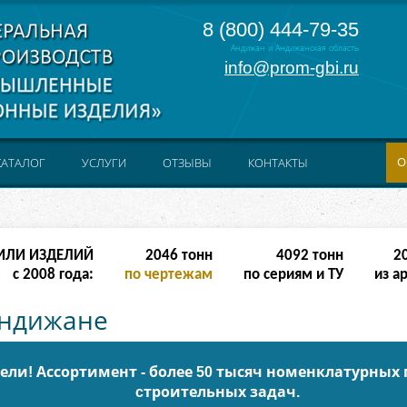
8 (800) 444-79-35
Андижан и Андижанская область
info@prom-gbi.ru
О
КАТАЛОГ
УСЛУГИ
ОТЗЫВЫ
КОНТАКТЫ
ИЛИ ИЗДЕЛИЙ
8190
тонн
16380
тонн
8
с 2008 года:
по чертежам
по сериям и ТУ
из а
Андижане
ли! Ассортимент - более 50 тысяч номенклатурных
cтроительных задач.