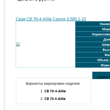
Свая СВ 70-4-АIIIв Серия 3.505.1-15
Наим
Мар
Норматив
Дли
Шир
Выс
Мас
Объем 
Марк
{ckform 
Варианты маркировки изделия:
1.
СВ
70-
4
-АIIIв
2.
СВ 7
0.4
-АIIIв