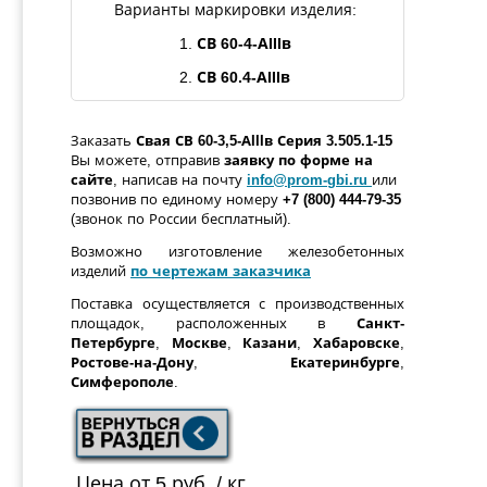
Варианты маркировки изделия:
1.
СВ
60-
4
-АIIIв
2.
СВ
60.4
-АIIIв
Заказать
Свая
СВ
60-
3,5
-АIIIв
Серия 3.505.1-15
Вы можете, отправив
заявку по форме
на
сайте
, написав на почту
info@prom-gbi.ru
или
позвонив по единому номеру
+7 (800) 444-79-35
(звонок по России бесплатный).
Возможно изготовление железобетонных
изделий
по чертежам заказчика
Поставка осуществляется с производственных
площадок, расположенных в
Санкт-
Петербурге
,
Москве
,
Казани
,
Хабаровске
,
Ростове-на-Дону
,
Екатеринбурге
,
Симферополе
.
Цена от 5 руб. / кг