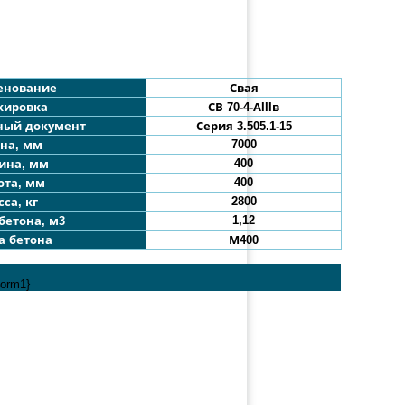
енование
Свая
кировка
СВ 70-4
-АIIIв
ный документ
Серия 3.505.1-15
7000
на, мм
400
ина, мм
400
ота, мм
2800
са, кг
1,12
бетона, м3
а бетона
М400
form1}