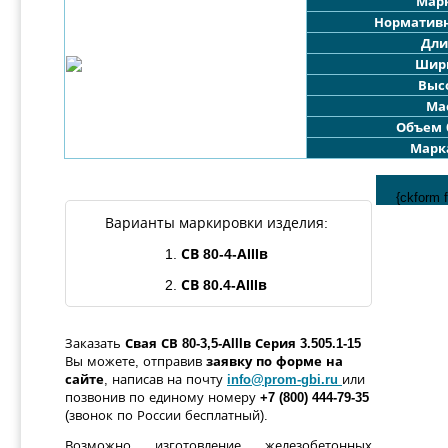
Мар
Норматив
Дли
Шир
Выс
Мас
Объем 
Марк
{ckform 
Варианты маркировки изделия:
1.
СВ
80-
4
-АIIIв
2.
СВ 8
0.4
-АIIIв
Заказать
Свая
СВ
80-
3,5
-АIIIв
Серия 3.505.1-15
Вы можете, отправив
заявку по форме
на
сайте
, написав на почту
info@prom-gbi.ru
или
позвонив по единому номеру
+7 (800) 444-79-35
(звонок по России бесплатный).
Возможно изготовление железобетонных