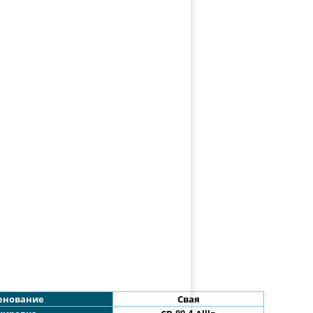
енование
Свая