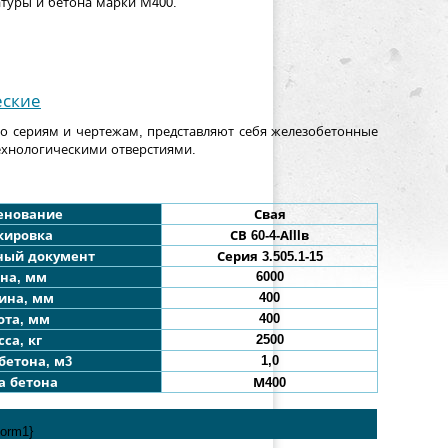
туры и бетона марки М400.
еские
о сериям и чертежам, представляют себя железобетонные
ехнологическими отверстиями.
енование
Свая
кировка
СВ 60-4
-АIIIв
ный документ
Серия 3.505.1-15
6000
на, мм
400
ина, мм
400
ота, мм
2500
са, кг
1,0
бетона, м3
а бетона
М400
form1}