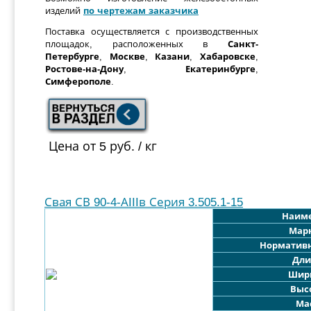
изделий
по чертежам заказчика
Поставка осуществляется с производственных
площадок, расположенных в
Санкт-
Петербурге
,
Москве
,
Казани
,
Хабаровске
,
Ростове-на-Дону
,
Екатеринбурге
,
Симферополе
.
Цена от 5 руб. / кг
Свая СВ 90-4-АIIIв Серия 3.505.1-15
Наим
Мар
Норматив
Дли
Шир
Выс
Мас