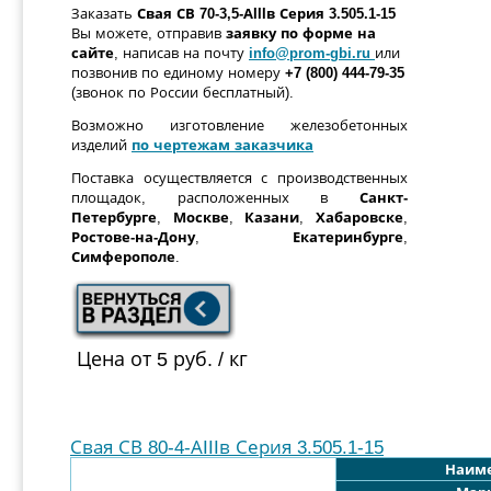
Заказать
Свая
СВ
70-
3,5
-АIIIв
Серия 3.505.1-15
Вы можете, отправив
заявку по форме
на
сайте
, написав на почту
info@prom-gbi.ru
или
позвонив по единому номеру
+7 (800) 444-79-35
(звонок по России бесплатный).
Возможно изготовление железобетонных
изделий
по чертежам заказчика
Поставка осуществляется с производственных
площадок, расположенных в
Санкт-
Петербурге
,
Москве
,
Казани
,
Хабаровске
,
Ростове-на-Дону
,
Екатеринбурге
,
Симферополе
.
Цена от 5 руб. / кг
Свая СВ 80-4-АIIIв Серия 3.505.1-15
Наим