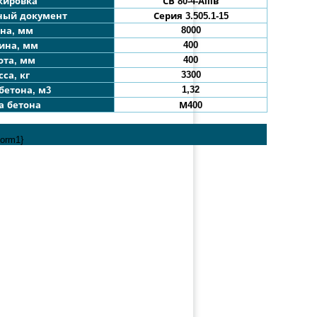
кировка
СВ 80-4
-АIIIв
ный документ
Серия 3.505.1-15
8000
на, мм
400
ина, мм
400
ота, мм
3300
са, кг
1,32
бетона, м3
а бетона
М400
form1}