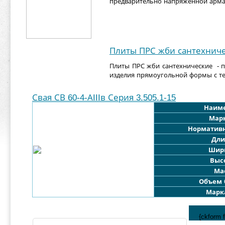
предварительно напряженной арма
Плиты ПРС жби сантехнич
Плиты ПРС жби сантехнические - п
изделия прямоугольной формы с т
Свая СВ 60-4-АIIIв Серия 3.505.1-15
Наим
Мар
Норматив
Дли
Шир
Выс
Мас
Объем 
Марк
{ckform 