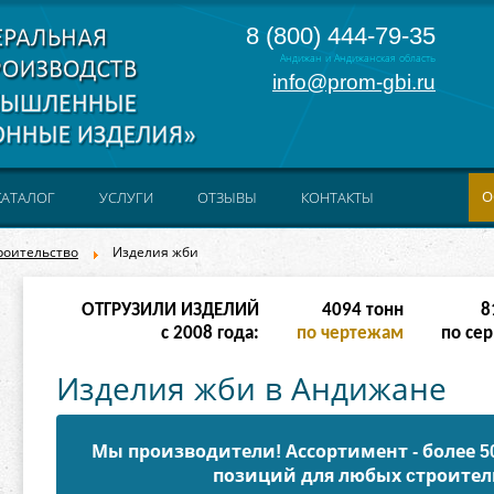
8 (800) 444-79-35
Андижан и Андижанская область
info@prom-gbi.ru
О
КАТАЛОГ
УСЛУГИ
ОТЗЫВЫ
КОНТАКТЫ
роительство
Изделия жби
ОТГРУЗИЛИ ИЗДЕЛИЙ
16382
тонн
32
с 2008 года:
по чертежам
по сер
Изделия жби в Андижане
Мы производители! Ассортимент - более 
позиций для любых cтроител