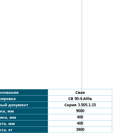
енование
Свая
кировка
СВ 90-4
-АIIIв
ный документ
Серия 3.505.1-15
9000
на, мм
400
ина, мм
400
ота, мм
3800
са, кг