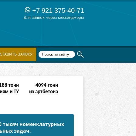
+7 921 375-40-71
Для заявок через мессенджеры
СТАВИТЬ ЗАЯВКУ
764
тонн
16382
тонн
иям и ТУ
из артбетона
50 тысяч номенклатурных
ьных задач.