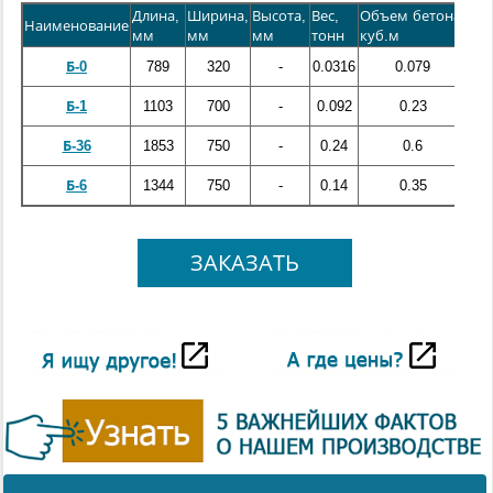
Длина,
Ширина,
Высота,
Вес,
Объем бетона,
Ста
Наименование
мм
мм
мм
тонн
куб.м
кг
Б-0
789
320
-
0.0316
0.079
-
Б-1
1103
700
-
0.092
0.23
-
Б-36
1853
750
-
0.24
0.6
-
Б-6
1344
750
-
0.14
0.35
-
ЗАКАЗАТЬ