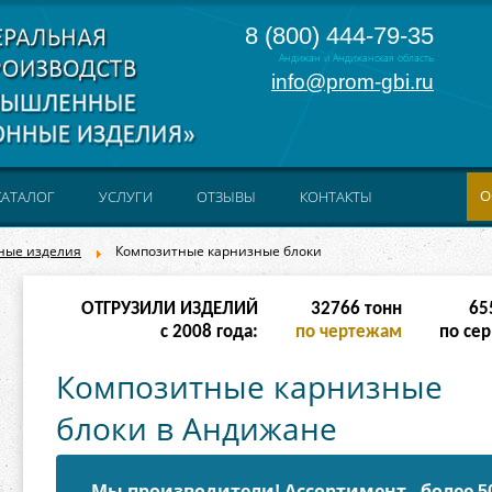
8 (800) 444-79-35
Андижан и Андижанская область
info@prom-gbi.ru
О
КАТАЛОГ
УСЛУГИ
ОТЗЫВЫ
КОНТАКТЫ
ные изделия
Композитные карнизные блоки
ОТГРУЗИЛИ ИЗДЕЛИЙ
262142
тонн
238
с 2008 года:
по чертежам
по сер
Композитные карнизные
блоки в Андижане
Мы производители! Ассортимент - более 