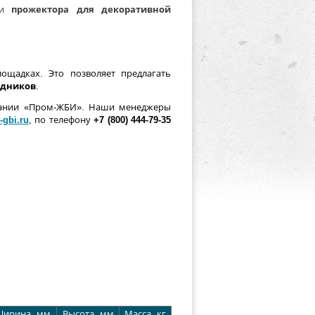
лии
прожектора для декоративной
щадках. Это позволяет предлагать
едников
.
пании «Пром-ЖБИ». Наши менеджеры
gbi.ru
, по телефону
+7 (800) 444-79-35
ирина, мм
Высота, мм
Масса, кг