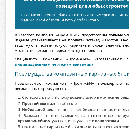
позиций для любых cтроител
У нас можно купить блок карнизный полимеркомпозитный
Андижанской области и всему Узбекистану
В каталоге компании «Пром-ЖБИ» представлены
полимерк
изделие устанавливается на пролетах эстакад и мостов. О
защитную и эстетическую. Карнизные блоки значитель
мостов, пешеходных переходов, путепроводов.
Специалисты компании «Пром-ЖБИ» изготавливают 
индивидуальным чертежам заказчика
.
Преимущества композитных карнизных бло
Предлагаемые компанией «Пром-ЖБИ» полимерные к
несомненных преимуществ:
Стойкость к негативному воздействию
химических вещ
Простой монтаж
на объекте
Небольшой вес
, что повышает безопасность их исполь
Возможность использования на транспортных соору
прямолинейном
участке, и на участке
с поворотами
Полимерные карнизные блоки являются полностью
элек