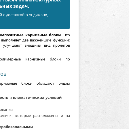
ьных задач.
 с доставкой в Андижанe,
омпозитные карнизные блоки
. Это
но выполняет две важнейшие функции:
но улучшают внешний вид пролетов
полимерные карнизные блоки по
ков
арнизные блоки обладают рядом
еств
и
климатических условий
зования
жениях, которые расположены и на
тробезопасными