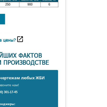
250
900
6
о чертежам любых ЖБИ
звоните нам!
00) 301-17-45
сенджеры: