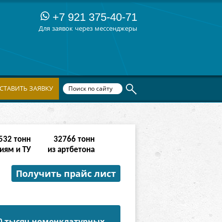
+7 921 375-40-71
Для заявок через мессенджеры
СТАВИТЬ ЗАЯВКУ
342
тонн
262142
тонн
иям и ТУ
из артбетона
Получить прайс лист
50 тысяч номенклатурных