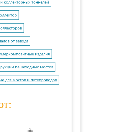
и коллекторных тоннелей
оллектор
оллекторов
алов от завода
имеркомпозитные изделия
трукции пешеходных мостов
ые для мостов и путепроводов
ют: