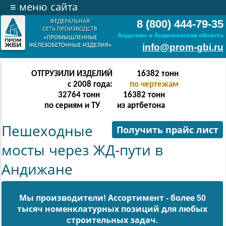
≡
меню сайта
8 (800) 444-79-35
Андижан и Андижанская область
info@prom-gbi.ru
ОТГРУЗИЛИ ИЗДЕЛИЙ
32766
тонн
с 2008 года:
по чертежам
65532
тонн
32766
тонн
по сериям и ТУ
из артбетона
Пешеходные
Получить прайс лист
мосты через ЖД-пути в
Андижане
Мы производители! Ассортимент - более 50
тысяч номенклатурных позиций для любых
cтроительных задач.