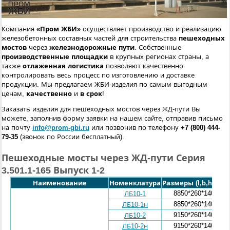
Компания
«Пром ЖБИ»
осуществляет производство и реализацию
железобетонных составных частей для строительства
пешеходных
мостов
через
железнодорожные пути
. Собственные
производственные площадки
в крупных регионах страны, а
также
отлаженная логистика
позволяют качественно
контролировать весь процесс по изготовлению и доставке
продукции. Мы предлагаем ЖБИ-изделия по самым выгодным
ценам,
качественно
и
в срок
!
Заказать изделия для пешеходных мостов через ЖД-пути Вы
можете, заполнив форму заявки на нашем сайте, отправив письмо
на почту
info@prom-gbi.ru
или позвонив по телефону
+7 (800) 444-
79-35
(звонок по России бесплатный).
Пешеходные мосты через ЖД-пути Серия
3.501.1-165 Выпуск 1-2
Наименование
Номенклатура
Размеры (l,b,h), мм
8850*260*1400
ЛБ10-1
8850*260*1400
ЛБ10-1н
9150*260*1400
ЛБ10-2
9150*260*1400
ЛБ10-2н