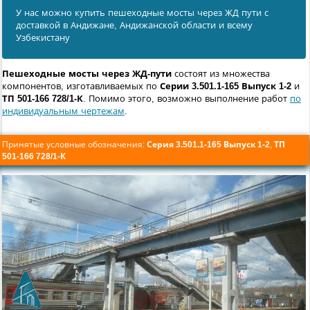
У нас можно купить пешеходные мосты через ЖД пути с
доставкой в Андижанe, Андижанской области и всему
Узбекистану
Пешеходные мосты через ЖД-пути
состоят из множества
компонентов, изготавливаемых по
Серии 3.501.1-165 Выпуск 1-2
и
ТП 501-166 728/1-К
. Помимо этого, возможно выполнение работ
по
индивидуальным чертежам
.
Принятые условные обозначения:
Серия 3.501.1-165 Выпуск 1-2
,
ТП
501-166 728/1-К