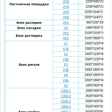
2200*940*210
ЛП3
Лестничная площадка
3200*940*210
ЛП4
2200*1640*210
ЛП5
3200*1640*210
ЛП6
960*200*330
Блок распорки
ЛР1
1900*850*700
Блок насадки
Н1
3100*3100*700
ПР1
Блок ростверка
3100*3800*700
ПР2
2400*1150*400
Р1
3300*1150*400
Р1Б
2400*1150*400
Р2
3300*1150*400
Р2Б
2400*1800*400
Блок ригеля
Р3
3300*1800*400
Р3Б
2400*1800*400
Р4
3300*1800*400
Р4Б
1800*800*400
Р5
2000*400*600
С200-2
3500*400*600
С350-2
5000*400*600
С500-2
5500*400*600
С550-2
6500*400*600
Блок стойки
С650-2