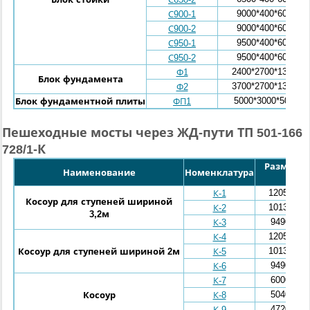
9000*400*600
С900-1
9000*400*600
С900-2
9500*400*600
С950-1
9500*400*600
С950-2
2400*2700*1300
Ф1
Блок фундамента
3700*2700*1300
Ф2
5000*3000*500
Блок фундаментной плиты
ФП1
Пешеходные мосты через ЖД-пути ТП 501-166
728/1-К
Размеры (l
Наименование
Номенклатура
мм
12050*260
К-1
Косоур для ступеней шириной
10130*260
К-2
3,2м
9490*260
К-3
12050*260
К-4
10130*260
Косоур для ступеней шириной 2м
К-5
9490*260
К-6
6000*180
К-7
5040*180
Косоур
К-8
4720*180
К-9