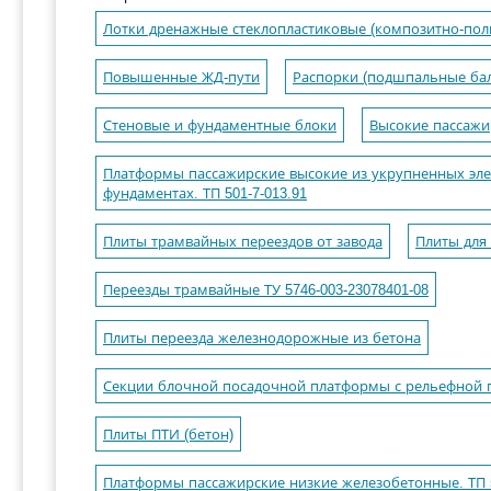
Лотки дренажные стеклопластиковые (композитно-пол
Повышенные ЖД-пути
Распорки (подшпальные ба
Стеновые и фундаментные блоки
Высокие пассаж
Платформы пассажирские высокие из укрупненных эле
фундаментах. ТП 501-7-013.91
Плиты трамвайных переездов от завода
Плиты для
Переезды трамвайные ТУ 5746-003-23078401-08
Плиты переезда железнодорожные из бетона
Секции блочной посадочной платформы с рельефной 
Плиты ПТИ (бетон)
Платформы пассажирские низкие железобетонные. ТП 5