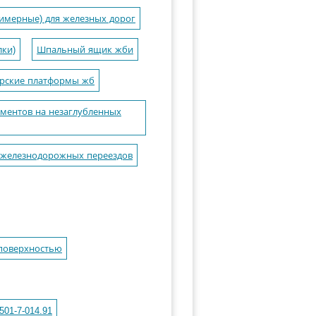
имерные) для железных дорог
лки)
Шпальный ящик жби
ирские платформы жб
ментов на незаглубленных
 железнодорожных переездов
поверхностью
01-7-014.91