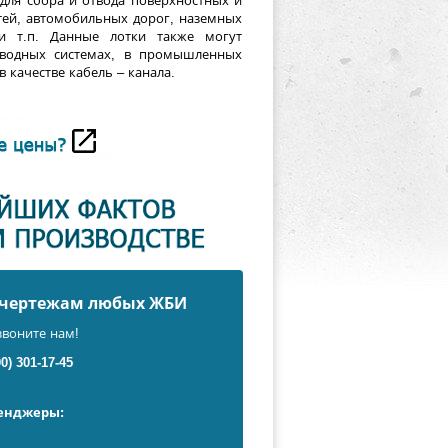
для сбора и отвода поверхностных и
тей, автомобильных дорог, наземных
 т.п. Данные лотки также могут
тводных системах, в промышленных
в качестве кабель – канала.
о чертежам любых ЖБИ
звоните нам!
00) 301-17-45
сенджеры: