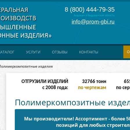
8 (800) 444-79-35
Андижан и Андижанская область
info@prom-gbi.ru
О
КАТАЛОГ
УСЛУГИ
ОТЗЫВЫ
КОНТАКТЫ
олимеркомпозитные изделия
ОТГРУЗИЛИ ИЗДЕЛИЙ
131070
тонн
238
с 2008 года:
по чертежам
по сер
Полимеркомпозитные издел
Мы производители! Ассортимент - более 
позиций для любых cтроител