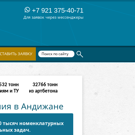
+7 921 375-40-71
Для заявок через мессенджеры
СТАВИТЬ ЗАЯВКУ
342
тонн
131070
тонн
иям и ТУ
из артбетона
ия в Андижане
50 тысяч номенклатурных
ьных задач.