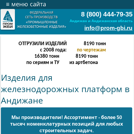
≡
меню сайта
8 (800) 444-79-35
Андижан и Андижанская область
info@prom-gbi.ru
ОТГРУЗИЛИ ИЗДЕЛИЙ
16382
тонн
с 2008 года:
по чертежам
32764
тонн
16382
тонн
по сериям и ТУ
из артбетона
Изделия для
железнодорожных платформ в
Андижане
Мы производители! Ассортимент - более 50
тысяч номенклатурных позиций для любых
cтроительных задач.