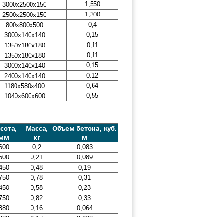
1,550
3000х2500х150
1,300
2500х2500х150
0,4
800х800х500
0,15
3000х140х140
0,11
1350х180х180
0,11
1350х180х180
0,15
3000х140х140
0,12
2400х140х140
0,64
1180х580х400
0,55
1040х600х600
сота,
Масса,
Объем бетона, куб.
мм
кг
м
600
0,2
0,083
600
0,21
0,089
450
0,48
0,19
750
0,78
0,31
450
0,58
0,23
750
0,82
0,33
380
0,16
0,064