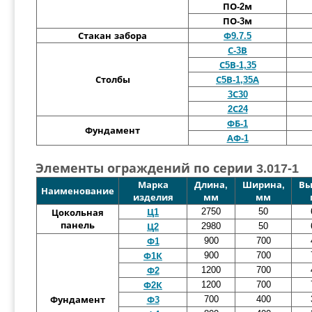
ПО-2м
ПО-3м
Стакан забора
Ф9.7.5
С-3В
С5В-1,35
Столбы
С5В-1,35А
3С30
2С24
ФБ-1
Фундамент
АФ-1
Элементы ограждений по серии 3.017-1
Марка
Длина,
Ширина,
Вы
Наименование
изделия
мм
мм
2750
50
Ц1
Цокольная
панель
2980
50
Ц2
900
700
Ф1
900
700
Ф1К
1200
700
Ф2
1200
700
Ф2К
700
400
Фундамент
Ф3