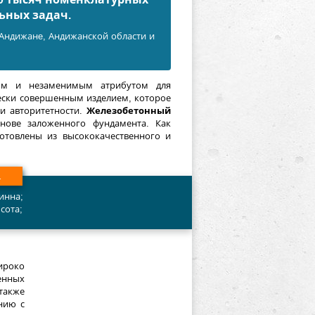
ьных задач.
 Андижанe, Андижанской области и
ым и незаменимым атрибутом для
чески совершенным изделием, которое
и авторитетности.
Железобетонный
снове заложенного фундамента. Как
готовлены из высококачественного и
1
инна;
сота;
роко
енных
также
нию с