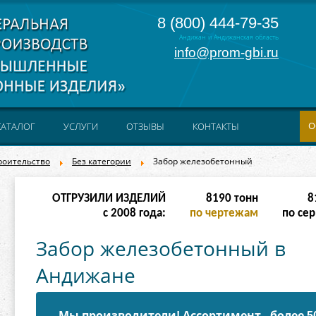
8 (800) 444-79-35
Андижан и Андижанская область
info@prom-gbi.ru
О
КАТАЛОГ
УСЛУГИ
ОТЗЫВЫ
КОНТАКТЫ
роительство
Без категории
Забор железобетонный
ОТГРУЗИЛИ ИЗДЕЛИЙ
16382
тонн
32
с 2008 года:
по чертежам
по сер
Забор железобетонный в
Андижане
Мы производители! Ассортимент - более 