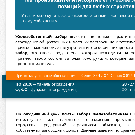
позиций для любых cтроител
У нас можно купить забор железобетонный с доставкой в
всему Узбекистану
Железобетонный забор
является не только практичн
ограждения общественных и частных построек, но и эстети
придает находящемуся внутри зданию особой шикарности 
забор
, это своего рода стена, которая возводится на о
правило, забор состоит из ряда конструкций, которые из
прочного материала.
Принятые условные обозначения:
Серия 3.017-3.1
, Серия 3.017-
ПО 20.30
– панель ограждения;
20
- дл
Ф, ФО
–фундамент ограждения;
30
- вы
На сегодняшний день
плиты забора железобетонные
ши
используются для надежного ограждения промышл
городских предприятий, строящихся объектов, а 
собственных загородных домов. Данные изделия по сравне