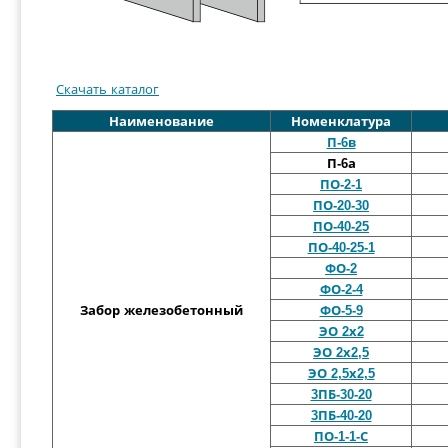
Скачать каталог
Наименование
Номенклатура
П-6в
П-6а
ПО-2-1
ПО-20-30
ПО-40-25
ПО-40-25-1
ФО-2
ФО-2-4
Забор железобетонный
ФО-5-9
ЭО 2х2
ЭО 2х2,5
ЭО 2,5х2,5
3ПБ-30-20
3ПБ-40-20
ПО-1-1-С