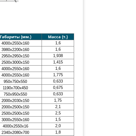
Габариты (мм.)
Масса (т.)
1,6
4000х2550х160
1,6
3980х2200х160
1,938
2950х2950х150
1,415
2500х3000х150
1,6
4000х2550х160
1,775
4000х2550х160
0,633
950х750х550
0,675
1190х700х450
0,633
750х950х550
1,75
2000х2030х150
2,1
2000х2500х150
2,5
2500х2500х150
1,5
3000х2550х160
2,0
4000х2550х16
1,8
2340х2080х700