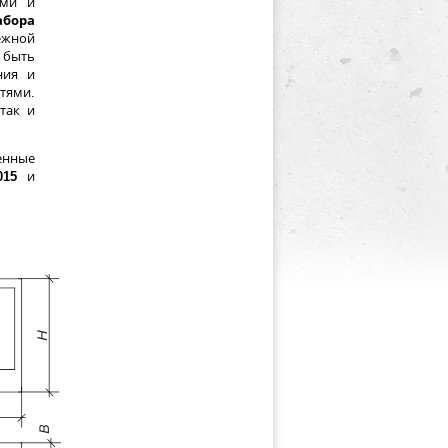
ыми и
абора
ежной
 быть
ния и
тями.
 так и
енные
015
и