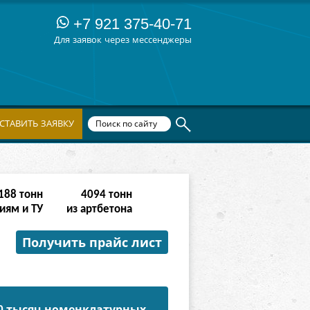
+7 921 375-40-71
Для заявок через мессенджеры
СТАВИТЬ ЗАЯВКУ
764
тонн
16382
тонн
иям и ТУ
из артбетона
Получить прайс лист
50 тысяч номенклатурных