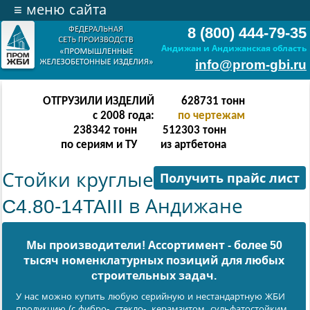
≡
меню сайта
8 (800) 444-79-35
Андижан и Андижанская область
info@prom-gbi.ru
ОТГРУЗИЛИ ИЗДЕЛИЙ
628731
тонн
с 2008 года:
по чертежам
238342
тонн
512303
тонн
по сериям и ТУ
из артбетона
Стойки круглые
Получить прайс лист
C4.80-14TAIII в Андижане
Мы производители! Ассортимент - более 50
тысяч номенклатурных позиций для любых
cтроительных задач.
У нас можно купить любую серийную и нестандартную ЖБИ
продукцию (с фибро-, стекло-, керамзитом, сульфатостойким