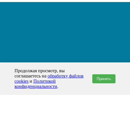
Продолжая просмотр, вы
соглашаетесь на
обработку файлов
Принять
cookies
и
Политикой
конфиденциальности
.
+7(800)444-79-35
звонок по России бесплатный
+7 (812) 565-17-28
ООО "ЖБИ и Архитектура" © 2008-2026