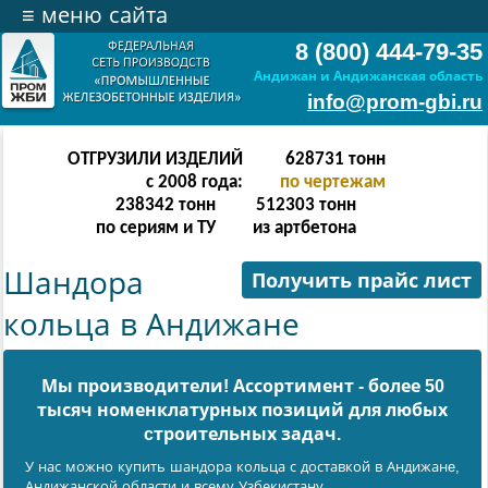
≡
меню сайта
8 (800) 444-79-35
Андижан и Андижанская область
info@prom-gbi.ru
ОТГРУЗИЛИ ИЗДЕЛИЙ
628731
тонн
с 2008 года:
по чертежам
238342
тонн
512303
тонн
по сериям и ТУ
из артбетона
Шандора
Получить прайс лист
кольца в Андижане
Мы производители! Ассортимент - более 50
тысяч номенклатурных позиций для любых
cтроительных задач.
У нас можно купить шандора кольца с доставкой в Андижанe,
Андижанской области и всему Узбекистану