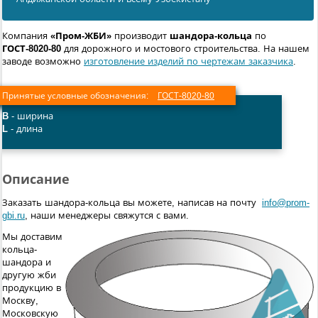
Компания
«Пром-ЖБИ»
производит
шандора-кольца
по
ГОСТ-8020-80
для дорожного и мостового строительства. На нашем
заводе возможно
изготовление изделий по чертежам заказчика
.
Принятые условные обозначения:
ГОСТ-8020-80
B
- ширина
L
- длина
Описание
Заказать шандора-кольца вы можете, написав на почту
info@prom-
gbi.ru
, наши менеджеры свяжутся с вами.
Мы доставим
кольца-
шандора и
другую жби
продукцию в
Москву,
Московскую