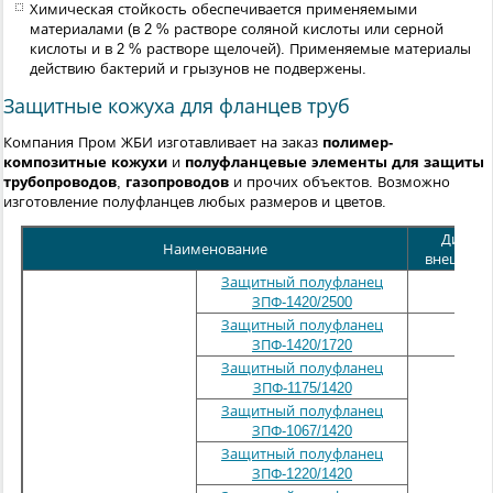
Химическая стойкость обеспечивается применяемыми
материалами (в 2 % растворе соляной кислоты или серной
кислоты и в 2 % растворе щелочей). Применяемые материалы
действию бактерий и грызунов не подвержены.
Защитные кожуха для фланцев труб
Компания Пром ЖБИ изготавливает на заказ
полимер-
композитные кожухи
и
полуфланцевые элементы для защиты
трубопроводов
,
газопроводов
и прочих объектов. Возможно
изготовление полуфланцев любых размеров и цветов.
Диаме
Наименование
внешний
Защитный полуфланец
2500
ЗПФ-1420/2500
Защитный полуфланец
1720
ЗПФ-1420/1720
Защитный полуфланец
ЗПФ-1175/1420
Защитный полуфланец
ЗПФ-1067/1420
Защитный полуфланец
ЗПФ-1220/1420
1420