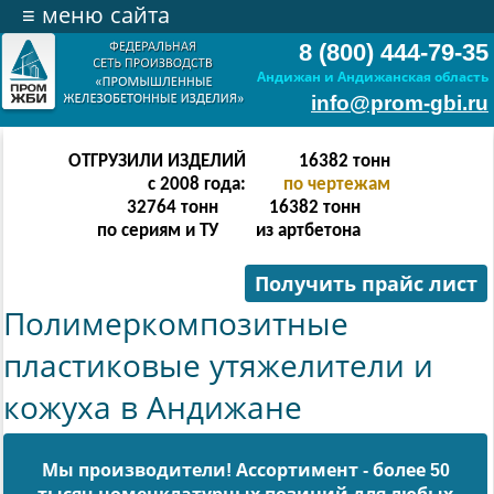
≡
меню сайта
8 (800) 444-79-35
Андижан и Андижанская область
info@prom-gbi.ru
ОТГРУЗИЛИ ИЗДЕЛИЙ
32766
тонн
с 2008 года:
по чертежам
65532
тонн
32766
тонн
по сериям и ТУ
из артбетона
Получить прайс лист
Полимеркомпозитные
пластиковые утяжелители и
кожуха в Андижане
Мы производители! Ассортимент - более 50