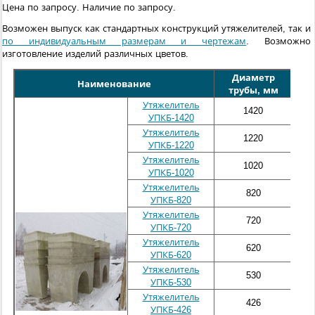
Цена по запросу. Наличие по запросу.
Возможен выпуск как стандартных конструкций утяжелителей, так и
по индивидуальным размерам и чертежам
. Возможно
изготовление изделий различных цветов.
Диаметр
Дли
Наименование
трубы, мм
м
Утяжелитель
1420
23
УПКБ-1420
Утяжелитель
1220
21
УПКБ-1220
Утяжелитель
1020
17
УПКБ-1020
Утяжелитель
820
15
УПКБ-820
Утяжелитель
720
14
УПКБ-720
Утяжелитель
620
12
УПКБ-620
Утяжелитель
530
10
УПКБ-530
Утяжелитель
426
9
УПКБ-426