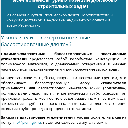
тысяч номенклатурных позиций для любых
cтроительных задач.
У нас можно купить полимеркомпозитные утяжелители и
кожухи с доставкой в Андижанe, Андижанской области и
всему Узбекистану
Утяжелители полимеркомпозитные
балластировочные для труб
Полимеркомпозитные балластировочные пластиковые
утяжелители
представляет собой коробчатую конструкцию из
полимерного материала, с дренажными отверстиями в нижней
части корпуса, предназначенными для исключения застоя воды.
Корпус заполняется щебнем, кварцевым песком или грунтом, что
обеспечивает балластировочную массу.
Утяжелители
применяются для балластировки неметаллических (полиэтилен,
полипропилен,стеклопластик) и металлических трубопроводов при
прокладке трассы в местностях с водонасыщенными грунтами, для
закрепления труб на проектных отметках и для исключения
всплытия трубопровода в процессе эксплуатации.
Заказать пластиковые утяжелители
у нас вы можете, написав на
почту
info@prom-gbi.ru
, наши менеджеры свяжутся с вами.