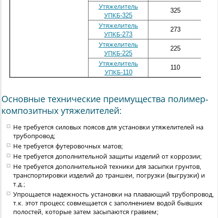
Утяжелитель
325
8
УПКБ-325
Утяжелитель
273
7
УПКБ-273
Утяжелитель
225
6
УПКБ-225
Утяжелитель
110
4
УПКБ-110
Основные технические преимущества полимер-
композитных утяжелителей:
Не требуется силовых поясов для установки утяжелителей на
трубопровод;
Не требуется футеровочных матов;
Не требуется дополнительной защиты изделий от коррозии;
Не требуется дополнительной техники для засыпки грунтов,
транспортировки изделий до траншеи, погрузки (выгрузки) и
т.д.;
Упрощается надежность установки на плавающий трубопровод,
т.к. этот процесс совмещается с заполнением водой бывших
полостей, которые затем засыпаются гравием;