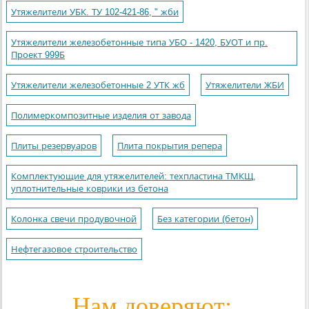
Утяжелители УБК. ТУ 102-421-86, " жби
Утяжелители железобетонные типа УБО - 1420, БУОТ и пр.
Проект 999Б
Утяжелители железобетонные 2 УТК жб
Утяжелители ЖБИ
Полимеркомпозитные изделия от завода
Плиты резервуаров
Плита покрытия репера
Комплектующие для утяжелителей: техпластина ТМКЩ,
уплотнительные коврики из бетона
Колонка свечи продувочной
Без категории (бетон)
Нефтегазовое строительство
Нам доверяют: