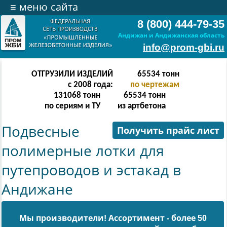
≡
меню сайта
8 (800) 444-79-35
Андижан и Андижанская область
info@prom-gbi.ru
ОТГРУЗИЛИ ИЗДЕЛИЙ
131070
тонн
с 2008 года:
по чертежам
238342
тонн
131070
тонн
по сериям и ТУ
из артбетона
Подвесные
Получить прайс лист
полимерные лотки для
путепроводов и эстакад в
Андижане
Мы производители! Ассортимент - более 50