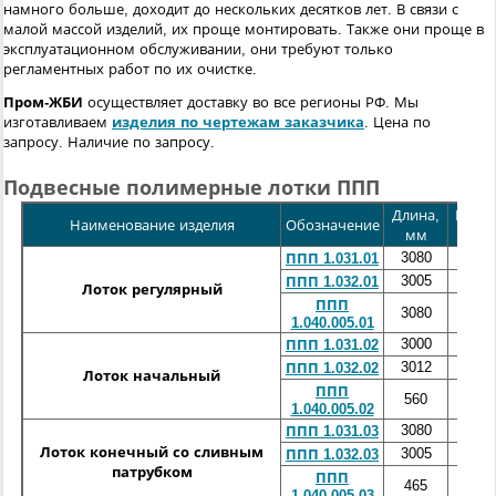
намного больше, доходит до нескольких десятков лет. В связи с
малой массой изделий, их проще монтировать. Также они проще в
эксплуатационном обслуживании, они требуют только
регламентных работ по их очистке.
Пром-ЖБИ
осуществляет доставку во все регионы РФ. Мы
изготавливаем
изделия по чертежам заказчика
.
Цена по
запросу. Наличие по запросу.
Подвесные полимерные лотки ППП
Длина,
Шири
Наименование изделия
Обозначение
мм
м
3080
15
ППП 1.031.01
3005
50
ППП 1.032.01
Лоток регулярный
ППП
3080
40
1.040.005.01
3000
15
ППП 1.031.02
3012
50
ППП 1.032.02
Лоток начальный
ППП
560
40
1.040.005.02
3080
15
ППП 1.031.03
Лоток конечный со сливным
3005
50
ППП 1.032.03
патрубком
ППП
465
40
1.040.005.03