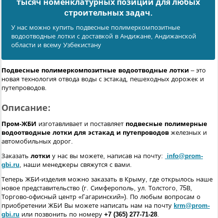
тысяч номенклатурных позиций для любых
cтроительных задач.
У нас можно купить подвесные полимеркомпозитные
водоотводные лотки с доставкой в Андижанe, Андижанской
области и всему Узбекистану
Подвесные полимеркомпозитные водоотводные лотки
– это
новая технология отвода воды с эстакад, пешеходных дорожек и
путепроводов.
Описание:
Пром-ЖБИ
изготавливает и поставляет
подвесные полимерные
водоотводные
лотки для эстакад и путепроводов
железных и
автомобильных дорог.
Заказать
лотки
у нас вы можете, написав на почту:
info@prom-
gbi.ru
, наши менеджеры свяжутся с вами.
Теперь ЖБИ-изделия можно заказать в Крыму, где открылось наше
новое представительство (г. Симферополь, ул. Толстого, 75В,
Торгово-офисный центр «Гагаринский»). По любым вопросам о
приобретении ЖБИ Вы можете написать нам на почту
krm@prom-
gbi.ru
или позвонить по номеру
+7 (365) 277-71-28
.