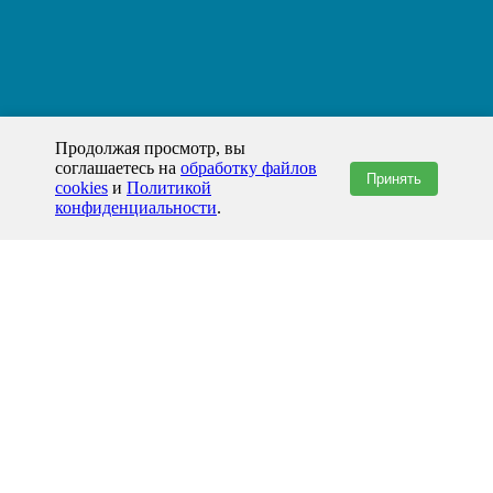
Продолжая просмотр, вы
соглашаетесь на
обработку файлов
Принять
cookies
и
Политикой
конфиденциальности
.
+7(800)444-79-35
звонок по России бесплатный
+7 (812) 565-17-28
ООО "ЖБИ и Архитектура" © 2008-2026
Андижан и Андижанская область
info@prom-gbi.ru
andizhan.prom-gbi.ru