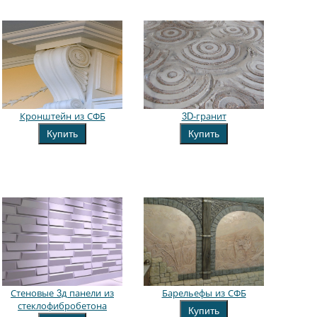
Кронштейн из СФБ
3D-гранит
Купить
Купить
Стеновые 3д панели из
Барельефы из СФБ
стеклофибробетона
Купить