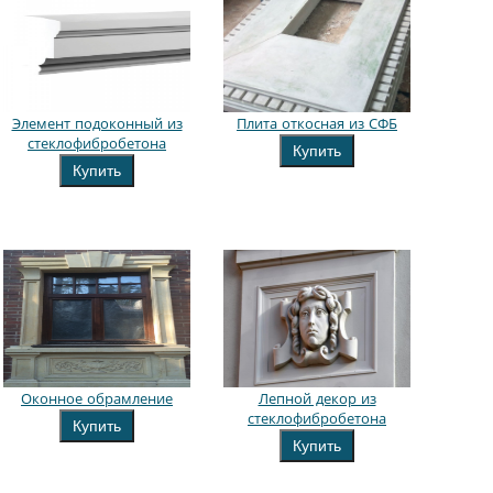
Элемент подоконный из
Плита откосная из СФБ
стеклофибробетона
Купить
Купить
Оконное обрамление
Лепной декор из
стеклофибробетона
Купить
Купить