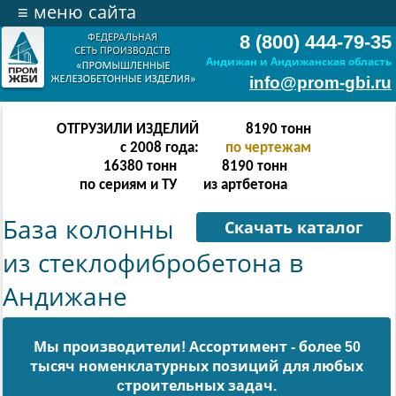
≡
меню сайта
8 (800) 444-79-35
Андижан и Андижанская область
info@prom-gbi.ru
ОТГРУЗИЛИ ИЗДЕЛИЙ
32766
тонн
с 2008 года:
по чертежам
32764
тонн
16382
тонн
по сериям и ТУ
из артбетона
База колонны
Скачать каталог
из стеклофибробетона в
Андижане
Мы производители! Ассортимент - более 50
тысяч номенклатурных позиций для любых
cтроительных задач.