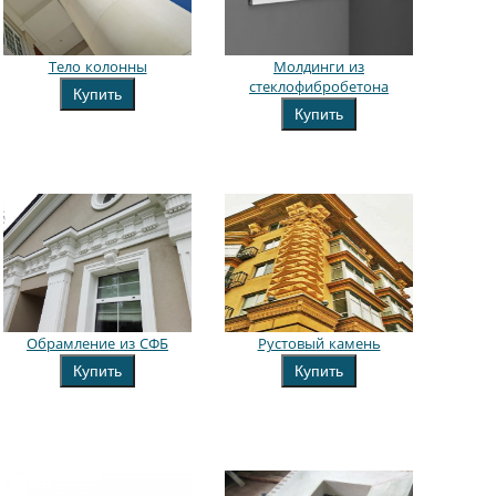
Тело колонны
Молдинги из
стеклофибробетона
Купить
Купить
Обрамление из СФБ
Рустовый камень
Купить
Купить