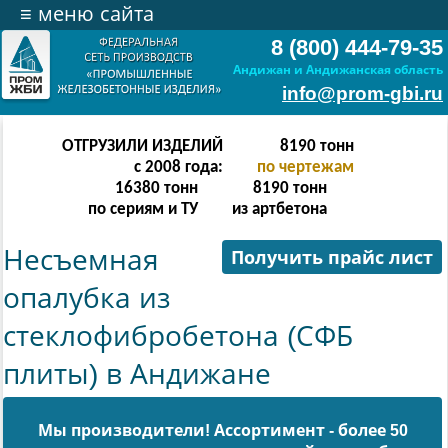
≡
меню сайта
8 (800) 444-79-35
Андижан и Андижанская область
info@prom-gbi.ru
ОТГРУЗИЛИ ИЗДЕЛИЙ
32766
тонн
с 2008 года:
по чертежам
65532
тонн
32766
тонн
по сериям и ТУ
из артбетона
Несъемная
Получить прайс лист
опалубка из
стеклофибробетона (СФБ
плиты) в Андижане
Мы производители! Ассортимент - более 50