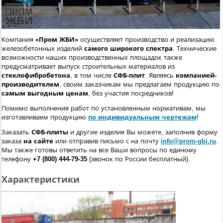
Компания
«Пром ЖБИ»
осуществляет производство и реализацию
железобетонных изделий
самого широкого спектра
. Технические
возможности наших производственных площадок также
предусматривает выпуск строительных материалов из
стеклофибробетона
, в том числе
СФБ-плит
. Являясь
компанией-
производителем
, своим заказчикам мы предлагаем продукцию по
самым выгодным ценам
, без участия посредников!
Помимо выполнения работ по установленным нормативам, мы
изготавливаем продукцию
по индивидуальным чертежам
!
Заказать
СФБ-плиты
и другие изделия Вы можете, заполнив форму
заказа
на сайте
или отправив письмо с на почту
info@prom-gbi.ru
.
Мы также готовы ответить на все Ваши вопросы по единому
телефону
+7 (800) 444-79-35
(звонок по России бесплатный).
Характеристики