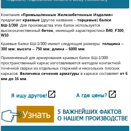
Компания
«Промышленные Железобетонные Изделия»
предлагает
краевые
(другое название –
торцевые
)
балки
БШ-1/300
. Для производства этих балок используется
высококачественный
бетон
, имеющий характеристики
B40
,
F300
,
W10
.
Краевые балки БШ-1/300 имеют следующие размеры:
толщина –
300 мм
;
высота – 750 мм
;
длина – 6000 мм
.
Применяемый для армирования краевых балок БШ-1/300
пространственный каркас изготавливается методом контактной
точечной сварки из отдельных стержней и нескольких плоских
каркасов.
Величина сечения арматуры
в каркасе составляет
от 6
мм до 16 мм
.