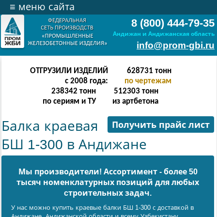
≡
меню сайта
8 (800) 444-79-35
Андижан и Андижанская область
info@prom-gbi.ru
ОТГРУЗИЛИ ИЗДЕЛИЙ
628731
тонн
с 2008 года:
по чертежам
238342
тонн
512303
тонн
по сериям и ТУ
из артбетона
Балка краевая
Получить прайс лист
БШ 1-300 в Андижане
Мы производители! Ассортимент - более 50
тысяч номенклатурных позиций для любых
cтроительных задач.
У нас можно купить краевые балки БШ 1-300 с доставкой в
Андижанe, Андижанской области и всему Узбекистану