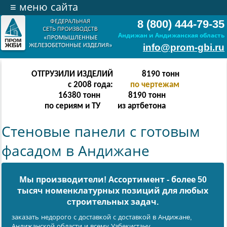
≡
меню сайта
8 (800) 444-79-35
Андижан и Андижанская область
info@prom-gbi.ru
ОТГРУЗИЛИ ИЗДЕЛИЙ
16382
тонн
с 2008 года:
по чертежам
32764
тонн
16382
тонн
по сериям и ТУ
из артбетона
Стеновые панели с готовым
фасадом в Андижане
Мы производители! Ассортимент - более 50
тысяч номенклатурных позиций для любых
cтроительных задач.
заказать недорого с доставкой с доставкой в Андижанe,
Андижанской области и всему Узбекистану