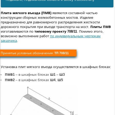
Плита мягкого въезда (ПМВ)
являются составной частью
конструкции сборных железобетонных мостов. Изделие
предназначено для равномерного распределения жесткости
дорожного покрытия при въезде транспорта на мост.
Плиты ПМВ
изготавливаются по
типовому проекту 708/11
. Помимо этого,
возможно выполнение работ
по индивидуальным чертежам
заказчика
.
Принятые условные обозначения:
ТП 708/11
Установка плит мягкого въезда осуществляется в шкафных блоках:
ПМВ1
– в шкафных блоках
Ш1
–
Ш3
ПМВ2
– в шкафных блоках
Ш4
,
Ш5