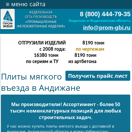
≡
меню сайта
8 (800) 444-79-35
Андижан и Андижанская область
info@prom-gbi.ru
ОТГРУЗИЛИ ИЗДЕЛИЙ
8190
тонн
с 2008 года:
по чертежам
16380
тонн
8190
тонн
по сериям и ТУ
из артбетона
Плиты мягкого
Получить прайс лист
въезда в Андижане
Мы производители! Ассортимент - более 50
тысяч номенклатурных позиций для любых
cтроительных задач.
У нас можно купить плиты мягкого въезда с доставкой в
Андижанe, Андижанской области и всему Узбекистану