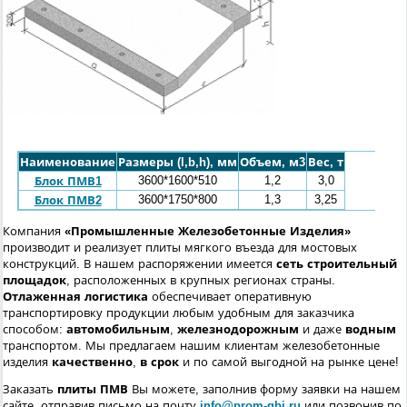
Наименование
Размеры (l,b,h), мм
Объем, м3
Вес, т
3600*1600*510
1,2
3,0
Блок ПМВ1
3600*1750*800
1,3
3,25
Блок ПМВ2
Компания
«Промышленные Железобетонные Изделия»
производит и реализует плиты мягкого въезда для мостовых
конструкций. В нашем распоряжении имеется
сеть строительный
площадок
, расположенных в крупных регионах страны.
Отлаженная логистика
обеспечивает оперативную
транспортировку продукции любым удобным для заказчика
способом:
автомобильным
,
железнодорожным
и даже
водным
транспортом. Мы предлагаем нашим клиентам железобетонные
изделия
качественно
,
в срок
и по самой выгодной на рынке цене!
Заказать
плиты ПМВ
Вы можете, заполнив форму заявки на нашем
сайте, отправив письмо на почту
info@prom-gbi.ru
или позвонив по