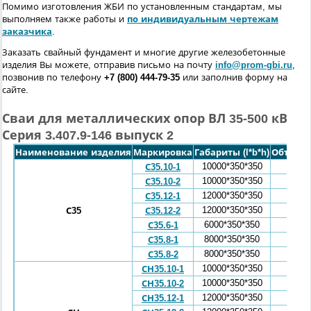
Помимо изготовления ЖБИ по установленным стандартам, мы
выполняем также работы и
по индивидуальным чертежам
заказчика
.
Заказать свайный фундамент и многие другие железобетонные
изделия Вы можете, отправив письмо на почту
info@prom-gbi.ru
,
позвонив по телефону
+7 (800) 444-79-35
или заполнив форму на
сайте.
Сваи для металлических опор ВЛ 35-500 кВ
Серия 3.407.9-146 выпуск 2
Наименование изделия
Маркировка
Габариты (l*b*h)
Объем, 
10000*350*350
1,2
С35.10-1
10000*350*350
1,2
С35.10-2
12000*350*350
1,45
С35.12-1
12000*350*350
1,45
С35
С35.12-2
6000*350*350
0,71
С35.6-1
8000*350*350
0,96
С35.8-1
8000*350*350
0,96
С35.8-2
10000*350*350
1,2
СН35.10-1
10000*350*350
1,2
СН35.10-2
12000*350*350
1,45
СН35.12-1