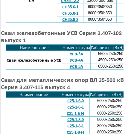
12000*350*350
1,45
СН
СН35.12-2
6000*350*350
0,71
СН35.6-1
8000*350*350
0,96
СН35.8-1
8000*350*350
0,96
СН35.8-2
Сваи железобетонные УСВ Серия 3.407-102
выпуск 1
Наименование
Номенклатура
Габариты LxBxH, мм
М
5500x250x250
УСВ-3А
4500x250x250
Сваи железобетонные УСВ
УСВ-4А
6500x250x250
УСВ-5А
Сваи для металлических опор ВЛ 35-500 кВ
Серия 3.407-115 выпуск 4
Наименование
Номенклатура
Габариты LxBxH, мм
М
6000x250x
250
С25-1-6-0
6000
x
250
x
250
С25-1-6-1
6000
x
250
x
250
С25-1-6-Н
8000x
250
x
250
С25-1-8-0
8000
x
250
x
250
С25-1-8-1
8000
x
250
x
250
С25-1-8-Н