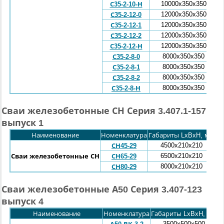
10000
x
350
x
350
С35-2-10-Н
12000
x
350
x
350
С35-2-12-0
12000
x
350
x
350
С35-2-12-1
12000
x
350
x
350
С35-2-12-2
12000
x
350
x
350
С35-2-12-Н
8000
x
350
x
350
С35-2-8-0
8000
x
350
x
350
С35-2-8-1
8000
x
350
x
350
С35-2-8-2
8000
x
350
x
350
С35-2-8-Н
Сваи железобетонные СН Серия 3.407.1-157
выпуск 1
Наименование
Номенклатура
Габариты LxBxH, мм
Ма
4500x210x
210
СН45-29
6500x
210
x
210
Сваи железобетонные СН
СН65-29
8000x
210
x
210
СН80-29
Сваи железобетонные А50 Серия 3.407-123
выпуск 4
Наименование
Номенклатура
Габариты LxBxH, мм
М
3500x500x500