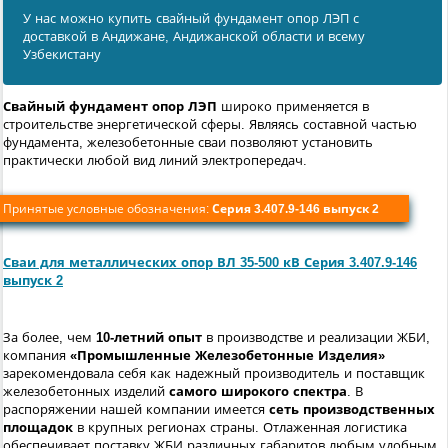
У нас можно купить свайный фундамент опор ЛЭП с
доставкой в Андижанe, Андижанской области и всему
Узбекистану
Свайный фундамент опор ЛЭП
широко применяется в
строительстве энергетической сферы. Являясь составной частью
фундамента, железобетонные сваи позволяют установить
практически любой вид линий электропередач.
Принятые условные обозначения:
Серия 3.407.9-146 выпуск 2
Сваи для металлических опор ВЛ 35-500 кВ Серия 3.407.9-146
выпуск 2
За более, чем
10-летний опыт
в производстве и реализации ЖБИ,
компания
«Промышленные Железобетонные Изделия»
зарекомендовала себя как надежный производитель и поставщик
железобетонных изделий
самого широкого спектра
. В
распоряжении нашей компании имеется
сеть производственных
площадок
в крупных регионах страны. Отлаженная логистика
обеспечивает поставку ЖБИ различных габаритов любым удобным