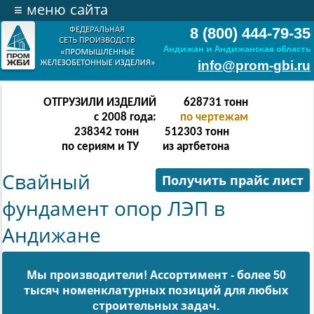
≡
меню сайта
8 (800) 444-79-35
Андижан и Андижанская область
info@prom-gbi.ru
ОТГРУЗИЛИ ИЗДЕЛИЙ
628731
тонн
с 2008 года:
по чертежам
238342
тонн
512303
тонн
по сериям и ТУ
из артбетона
Свайный
Получить прайс лист
фундамент опор ЛЭП в
Андижане
Мы производители! Ассортимент - более 50
тысяч номенклатурных позиций для любых
cтроительных задач.