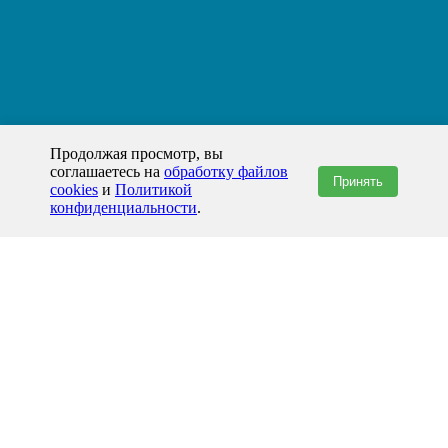
Продолжая просмотр, вы
соглашаетесь на
обработку файлов
Принять
cookies
и
Политикой
конфиденциальности
.
+7(800)444-79-35
звонок по России бесплатный
+7 (812) 565-17-28
ООО "ЖБИ и Архитектура" © 2008-2026
Андижан и Андижанская область
info@prom-gbi.ru
andizhan.prom-gbi.ru