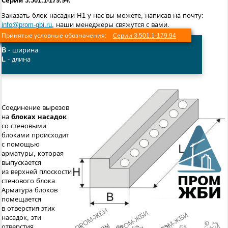
Серии 3.501.1-179.94.
Заказать блок насадки Н1 у нас вы можете, написав на почту:
info@prom-gbi.ru
, наши менеджеры свяжутся с вами.
Принятые условные обозначения:
Серии 3.501.1-179.94
B
- ширина
L
- длина
Соединение вырезов
на
блоках насадок
со стеновыми
блоками происходит
с помощью
арматуры, которая
выпускается
из верхней плоскости
стенового блока.
Арматура блоков
помещается
в отверстия этих
насадок, эти
отверстия