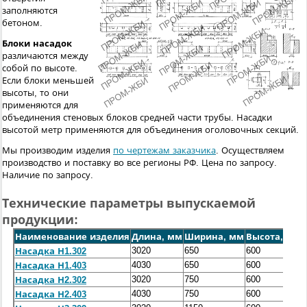
заполняются
бетоном.
Блоки насадок
различаются между
собой по высоте.
Если блоки меньшей
высоты, то они
применяются для
объединения стеновых блоков средней части трубы. Насадки
высотой метр применяются для объединения оголовочных секций.
Мы производим изделия
по чертежам заказчика
. Осуществляем
производство и поставку во все регионы РФ.
Цена по запросу.
Наличие по запросу.
Технические параметры выпускаемой
продукции:
Наименование изделия
Длина, мм
Ширина, мм
Высота, мм
3020
650
600
Насадка Н1.302
4030
650
600
Насадка Н1.403
3020
750
600
Насадка Н2.302
4030
750
600
Насадка Н2.403