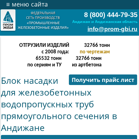
≡
меню сайта
8 (800) 444-79-35
Андижан и Андижанская область
info@prom-gbi.ru
ОТГРУЗИЛИ ИЗДЕЛИЙ
65534
тонн
с 2008 года:
по чертежам
131068
тонн
65534
тонн
по сериям и ТУ
из артбетона
Блок насадки
Получить прайс лист
для железобетонных
водопропускных труб
прямоугольного сечения в
Андижане