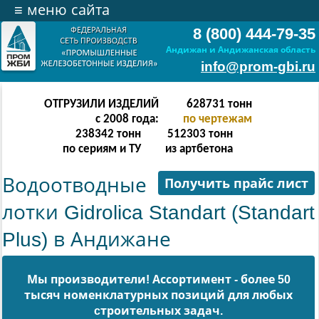
≡
меню сайта
8 (800) 444-79-35
Андижан и Андижанская область
info@prom-gbi.ru
ОТГРУЗИЛИ ИЗДЕЛИЙ
628731
тонн
с 2008 года:
по чертежам
238342
тонн
512303
тонн
по сериям и ТУ
из артбетона
Водоотводные
Получить прайс лист
лотки Gidrolica Standart (Standart
Plus) в Андижане
Мы производители! Ассортимент - более 50
тысяч номенклатурных позиций для любых
cтроительных задач.