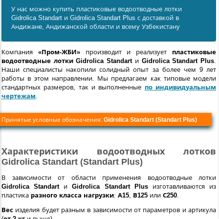
У нас можно купить пластиковые водоотводные лотки
Gidrolica Standart и Gidrolica Standart Plus с доставкой в
Андижанe, Андижанской области и всему Узбекистану
Компания
«Пром-ЖБИ»
производит и реализует
пластиковые
водоотводные лотки Gidrolica Standart
и
Gidrolica Standart Plus
.
Наши специалисты накопили солидный опыт за более чем 9 лет
работы в этом направлении. Мы предлагаем как типовые модели
стандартных размеров, так и выполненные
по индивидуальным
чертежам
.
Принятые условные обозначения:
Gidrolica Standart (Standart Plus)
Характеристики водоотводных лотков
Gidrolica Standart (Standart Plus)
В зависимости от области применения водоотводные лотки
Gidrolica Standart
и
Gidrolica Standart Plus
изготавливаются из
пластика
разного класса нагрузки
:
А15
,
В125
или
С250
.
Вес
изделия будет разным в зависимости от параметров и артикула
(
от 2 кг
и выше).