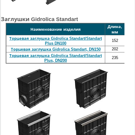
Заглушки Gidrolica Standart
Длина,
Шир
Наименование изделия
мм
Торцевая заглушка Gidrolica Standart/Standart
152
Plus DN100
202
Торцевая заглушка Gidrolica Standart, DN150
Торцевая заглушка Gidrolica Standart/Standart
235
2
Plus, DN200