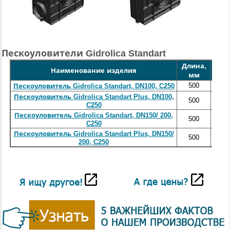
Пескоуловители Gidrolica Standart
Длина,
Шир
Наименование изделия
мм
500
1
Пескоуловитель Gidrolica Standart, DN100, C250
Пескоуловитель Gidrolica Standart Plus, DN100,
500
1
C250
Пескоуловитель Gidrolica Standart, DN150/ 200,
500
2
C250
Пескоуловитель Gidrolica Standart Plus, DN150/
500
2
200, C250