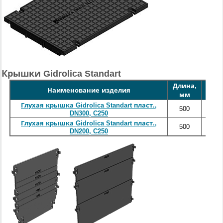
Крышки Gidrolica Standart
Длина,
Шир
Наименование изделия
мм
м
Глухая крышка Gidrolica Standart пласт.,
500
35
DN300, C250
Глухая крышка Gidrolica Standart пласт.,
500
23
DN200, C250