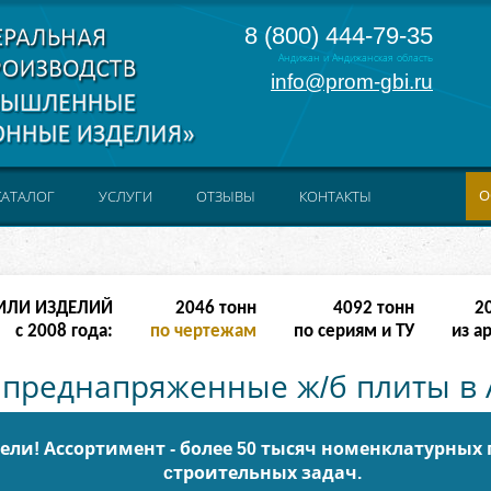
8 (800) 444-79-35
Андижан и Андижанская область
info@prom-gbi.ru
О
КАТАЛОГ
УСЛУГИ
ОТЗЫВЫ
КОНТАКТЫ
ИЛИ ИЗДЕЛИЙ
4094
тонн
8188
тонн
4
с 2008 года:
по чертежам
по сериям и ТУ
из а
преднапряженные ж/б плиты в
ли! Ассортимент - более 50 тысяч номенклатурных
cтроительных задач.