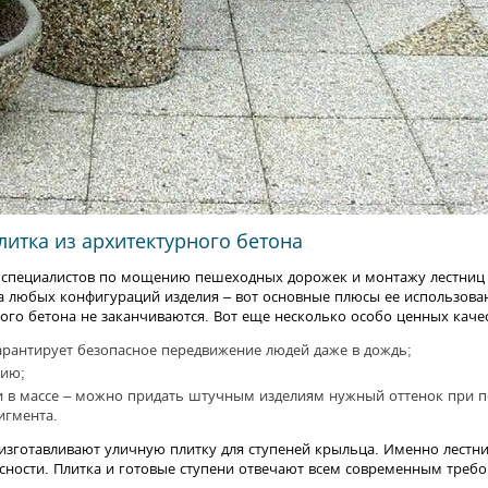
литка из архитектурного бетона
р специалистов по мощению пешеходных дорожек и монтажу лестниц 
а любых конфигураций изделия – вот основные плюсы ее использова
ого бетона не заканчиваются. Вот еще несколько особо ценных каче
арантирует безопасное передвижение людей даже в дождь;
нию;
 в массе – можно придать штучным изделиям нужный оттенок при 
игмента.
 изготавливают уличную плитку для ступеней крыльца. Именно лест
сности. Плитка и готовые ступени отвечают всем современным треб