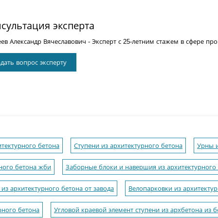
сультация эксперта
еев Александр Вячеславович
- Эксперт с 25-летним стажем в сфере пр
дать вопрос эксперту
итектурного бетона
Ступени из архитектурного бетона
Урны и
ного бетона жби
Заборные блоки и навершия из архитектурного
из архитектурного бетона от завода
Велопарковки из архитектур
рного бетона
Угловой краевой элемент ступени из архбетона из б