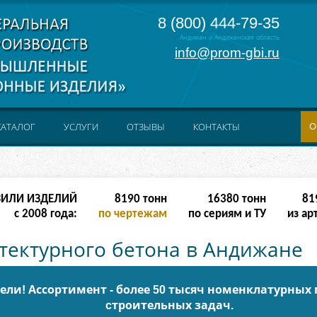
8 (800) 444-79-35
Андижан и Андижанская область
info@prom-gbi.ru
О
КАТАЛОГ
УСЛУГИ
ОТЗЫВЫ
КОНТАКТЫ
ЗИЛИ ИЗДЕЛИЙ
32766
тонн
65532
тонн
327
с 2008 года:
по чертежам
по сериям и ТУ
из ар
тектурного бетона в Андижане
ли! Ассортимент - более 50 тысяч номенклатурных
cтроительных задач.