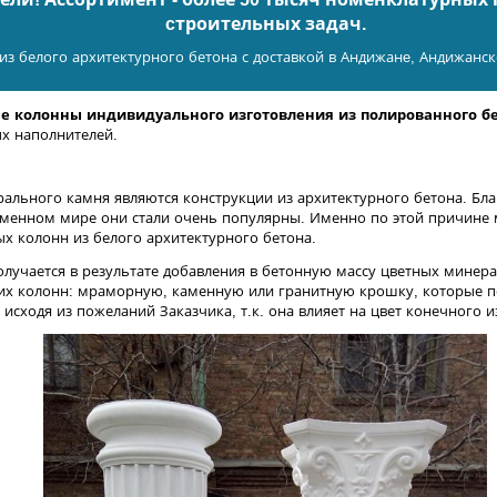
cтроительных задач.
из белого архитектурного бетона с доставкой в Андижанe, Андижанск
е колонны индивидуального изготовления из полированного бе
х наполнителей.
рального камня являются конструкции из архитектурного бетона. Бла
еменном мире они стали очень популярны. Именно по этой причине 
х колонн из белого архитектурного бетона.
лучается в результате добавления в бетонную массу цветных минер
ких колонн: мраморную, каменную или гранитную крошку, которые
сходя из пожеланий Заказчика, т.к. она влияет на цвет конечного и